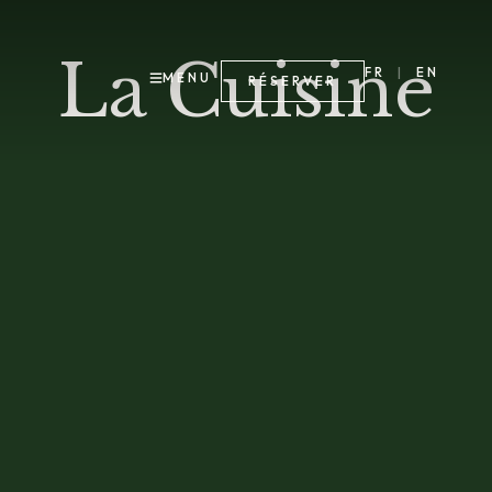
La Cuisine
FR
|
EN
MENU
RÉSERVER