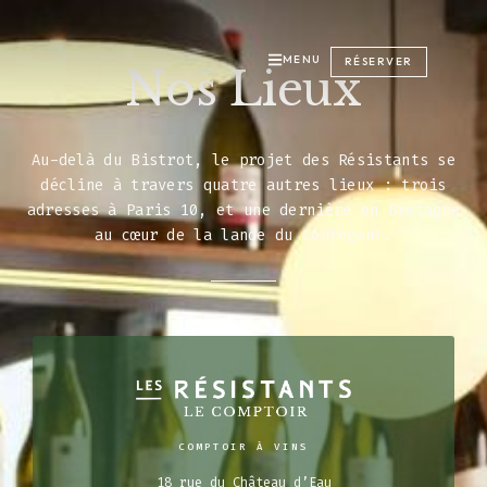
MENU
RÉSERVER
Nos Lieux
Au-delà du Bistrot, le projet des Résistants se
décline à travers quatre autres lieux : trois
adresses à Paris 10, et une dernière en Bretagne
au cœur de la lande du Courégant.
COMPTOIR À VINS
18 rue du Château d’Eau